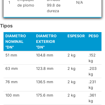
1
N/A
de plomo
99.8 de
dureza
Tipos
DIAMETRO
DIAMETRO
ESPESOR
PESO
NOMINAL
EXTERIOR
"DN"
"DN"
51 mm
104.8 mm
2 kg
.152
kg
63 mm
123.8 mm
2 kg
.203
kg
76 mm
136.5 mm
2 kg
.231
kg
100 mm
175.6 mm
2 kg
.361
kg