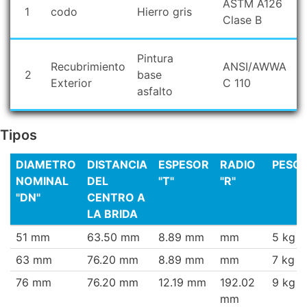
ASTM A126
1
codo
Hierro gris
Clase B
Pintura
Recubrimiento
ANSI/AWWA
2
base
Exterior
C 110
asfalto
Tipos
DIAMETRO
DISTANCIA
ESPESOR
RADIO
PESO
NOMINAL
DEL
"T"
"R"
"DN"
CENTRO A
LA BRIDA
51 mm
63.50 mm
8.89 mm
mm
5 kg
63 mm
76.20 mm
8.89 mm
mm
7 kg
76 mm
76.20 mm
12.19 mm
192.02
9 kg
mm