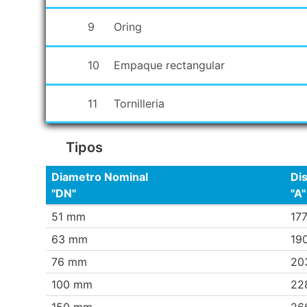
9
Oring
10
Empaque rectangular
11
Tornilleria
Tipos
Diametro Nominal
Dis
"DN"
"A"
51 mm
17
63 mm
19
76 mm
20
100 mm
22