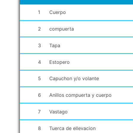
1
Cuerpo
2
compuerta
3
Tapa
4
Estopero
5
Capuchon y/o volante
6
Anillos compuerta y cuerpo
7
Vastago
8
Tuerca de ellevacion