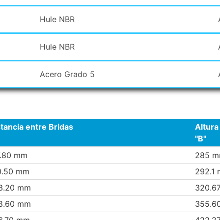
Hule NBR
Hule NBR
Acero Grado 5
tancia entre Bridas
Altura
"B"
7.80 mm
285 
0.50 mm
292.1
3.20 mm
320.6
8.60 mm
355.6