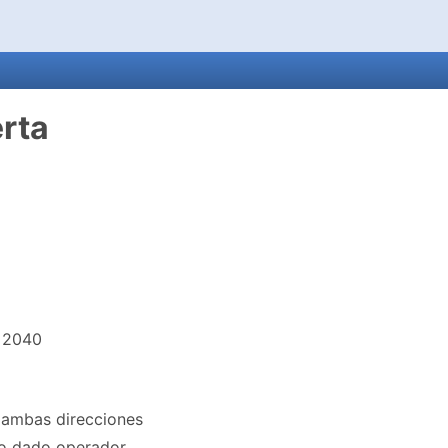
erta
 2040
n ambas direcciones
 o dado operador