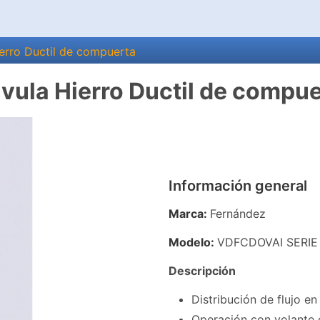
ierro Ductil de compuerta
vula Hierro Ductil de compu
Información general
Marca:
Fernández
Modelo:
VDFCDOVAI SERIE
Descripción
Distribución de flujo e
Operación con volante